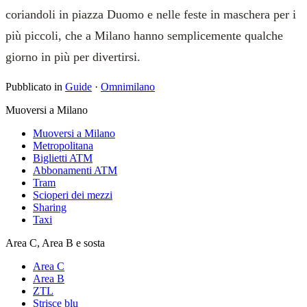
coriandoli in piazza Duomo e nelle feste in maschera per i
più piccoli, che a Milano hanno semplicemente qualche
giorno in più per divertirsi.
Pubblicato in
Guide
·
Omnimilano
Muoversi a Milano
Muoversi a Milano
Metropolitana
Biglietti ATM
Abbonamenti ATM
Tram
Scioperi dei mezzi
Sharing
Taxi
Area C, Area B e sosta
Area C
Area B
ZTL
Strisce blu