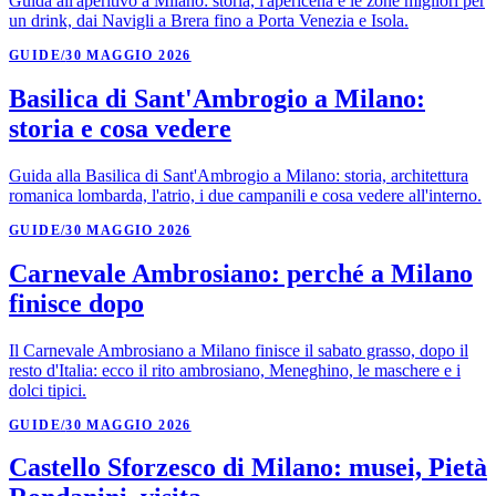
Guida all'aperitivo a Milano: storia, l'apericena e le zone migliori per
un drink, dai Navigli a Brera fino a Porta Venezia e Isola.
GUIDE
/
30 MAGGIO 2026
Basilica di Sant'Ambrogio a Milano:
storia e cosa vedere
Guida alla Basilica di Sant'Ambrogio a Milano: storia, architettura
romanica lombarda, l'atrio, i due campanili e cosa vedere all'interno.
GUIDE
/
30 MAGGIO 2026
Carnevale Ambrosiano: perché a Milano
finisce dopo
Il Carnevale Ambrosiano a Milano finisce il sabato grasso, dopo il
resto d'Italia: ecco il rito ambrosiano, Meneghino, le maschere e i
dolci tipici.
GUIDE
/
30 MAGGIO 2026
Castello Sforzesco di Milano: musei, Pietà