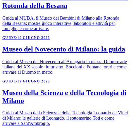
Rotonda della Besana
Guida al MUBA, il Museo dei Bambini di Milano alla Rotonda
della Besana: mostre-gioco interattive, laboratori e attività per
famiglie, e come arrivare.
GUIDE
/
19 GIUGNO 2026
Museo del Novecento di Milano: la guida
Guida al Museo del Novecento all'Arengario in piazza Duomo: arte
italiana del XX secolo, futurismo, Boccioni e Fontana, orari e come
arrivare al Duomo in metro.
GUIDE
/
19 GIUGNO 2026
Museo della Scienza e della Tecnologia di
Milano
Guida al Museo della Scienza e della Tecnologia Leonardo da Vinci
di Milano: le gallerie di Leonardo, il sottomarino Toti e come
arrivare a Sant'Ambrogio.