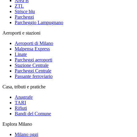
Area B
ZTL
Strisce blu
Parcheggi
Parcheggio Lampugnano
Aeroporti e stazioni
Aeroporti di Milano
Malpensa Express
Linate
Parcheggi aeroporti
Stazione Centrale
Parcheggi Centrale
Passante ferroviario
Casa, tributi e pratiche
Anagrafe
TARI
Rifiuti
Bandi del Comune
Esplora Milano
Milano oggi