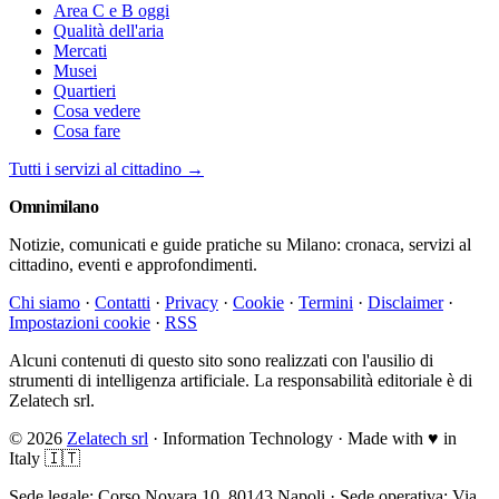
Area C e B oggi
Qualità dell'aria
Mercati
Musei
Quartieri
Cosa vedere
Cosa fare
Tutti i servizi al cittadino →
Omni
milano
Notizie, comunicati e guide pratiche su Milano: cronaca, servizi al
cittadino, eventi e approfondimenti.
Chi siamo
·
Contatti
·
Privacy
·
Cookie
·
Termini
·
Disclaimer
·
Impostazioni cookie
·
RSS
Alcuni contenuti di questo sito sono realizzati con l'ausilio di
strumenti di intelligenza artificiale. La responsabilità editoriale è di
Zelatech srl.
© 2026
Zelatech srl
· Information Technology · Made with
♥
in
Italy 🇮🇹
Sede legale: Corso Novara 10, 80143 Napoli · Sede operativa: Via