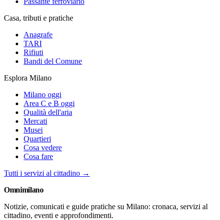
Passante ferroviario
Casa, tributi e pratiche
Anagrafe
TARI
Rifiuti
Bandi del Comune
Esplora Milano
Milano oggi
Area C e B oggi
Qualità dell'aria
Mercati
Musei
Quartieri
Cosa vedere
Cosa fare
Tutti i servizi al cittadino →
Omni
milano
Notizie, comunicati e guide pratiche su Milano: cronaca, servizi al
cittadino, eventi e approfondimenti.