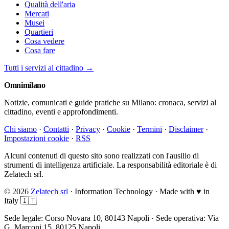
Qualità dell'aria
Mercati
Musei
Quartieri
Cosa vedere
Cosa fare
Tutti i servizi al cittadino →
Omni
milano
Notizie, comunicati e guide pratiche su Milano: cronaca, servizi al
cittadino, eventi e approfondimenti.
Chi siamo
·
Contatti
·
Privacy
·
Cookie
·
Termini
·
Disclaimer
·
Impostazioni cookie
·
RSS
Alcuni contenuti di questo sito sono realizzati con l'ausilio di
strumenti di intelligenza artificiale. La responsabilità editoriale è di
Zelatech srl.
© 2026
Zelatech srl
· Information Technology · Made with
♥
in
Italy 🇮🇹
Sede legale: Corso Novara 10, 80143 Napoli · Sede operativa: Via
G. Marconi 15, 80125 Napoli