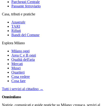
Parcheggi Centrale
Passante ferroviario
Casa, tributi e pratiche
Anagrafe
TARI
Rifiuti
Bandi del Comune
Esplora Milano
Milano oggi
Area C e B oggi
Qualità dell'aria
Mercati
Musei
Quartieri
Cosa vedere
Cosa fare
Tutti i servizi al cittadino →
Omni
milano
Notizie, comunicati e guide pratiche su Milano: cronaca, servizi al