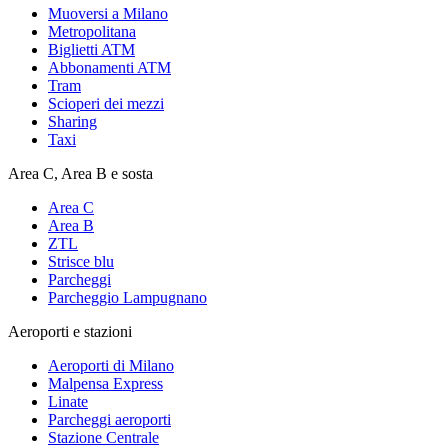
Muoversi a Milano
Metropolitana
Biglietti ATM
Abbonamenti ATM
Tram
Scioperi dei mezzi
Sharing
Taxi
Area C, Area B e sosta
Area C
Area B
ZTL
Strisce blu
Parcheggi
Parcheggio Lampugnano
Aeroporti e stazioni
Aeroporti di Milano
Malpensa Express
Linate
Parcheggi aeroporti
Stazione Centrale