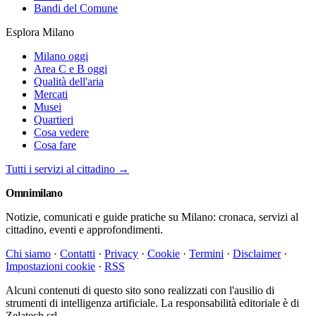
Bandi del Comune
Esplora Milano
Milano oggi
Area C e B oggi
Qualità dell'aria
Mercati
Musei
Quartieri
Cosa vedere
Cosa fare
Tutti i servizi al cittadino →
Omni
milano
Notizie, comunicati e guide pratiche su Milano: cronaca, servizi al
cittadino, eventi e approfondimenti.
Chi siamo
·
Contatti
·
Privacy
·
Cookie
·
Termini
·
Disclaimer
·
Impostazioni cookie
·
RSS
Alcuni contenuti di questo sito sono realizzati con l'ausilio di
strumenti di intelligenza artificiale. La responsabilità editoriale è di
Zelatech srl.