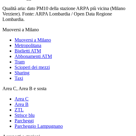
Qualità aria: dato PM10 della stazione ARPA più vicina (Milano
Verziere). Fonte: ARPA Lombardia / Open Data Regione
Lombardia.
Muoversi a Milano
Muoversi a Milano
Metropolitana
Biglietti ATM
Abbonamenti ATM
Tram
Scioperi dei mezzi
Sharing
Taxi
Area C, Area B e sosta
Area C
Area B
ZTL
Strisce blu
Parcheggi
Parcheggio Lampugnano