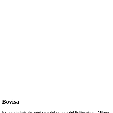
Bovisa
Ex polo industriale, oggi sede del campus del Politecnico di Milano-