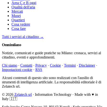
Area C e B oggi
Qualità dell'aria
Mercati
Musei
Quartieri
Cosa vedere
Cosa fare
Tutti i servizi al cittadino →
Omni
milano
Notizie, comunicati e guide pratiche su Milano: cronaca, servizi al
cittadino, eventi e approfondimenti.
Chi siamo
·
Contatti
·
Privacy
·
Cookie
·
Termini
·
Disclaimer
·
Impostazioni cookie
·
RSS
Alcuni contenuti di questo sito sono realizzati con l'ausilio di
strumenti di intelligenza artificiale. La responsabilità editoriale è di
Zelatech srl.
© 2026
Zelatech srl
· Information Technology · Made with
♥
in
Italy 🇮🇹
Sede legale: Corso Novara 10, 80143 Napoli · Sede operativa: Via