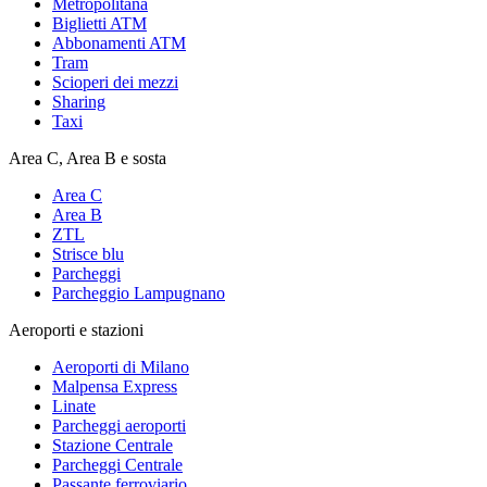
Metropolitana
Biglietti ATM
Abbonamenti ATM
Tram
Scioperi dei mezzi
Sharing
Taxi
Area C, Area B e sosta
Area C
Area B
ZTL
Strisce blu
Parcheggi
Parcheggio Lampugnano
Aeroporti e stazioni
Aeroporti di Milano
Malpensa Express
Linate
Parcheggi aeroporti
Stazione Centrale
Parcheggi Centrale
Passante ferroviario