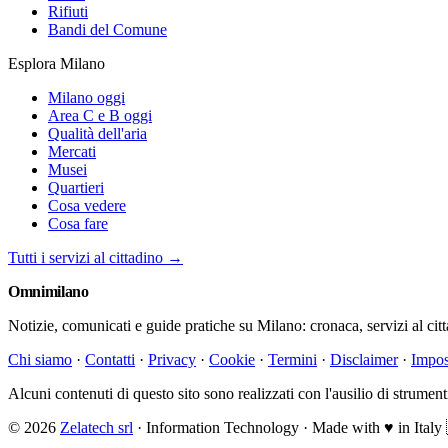
Rifiuti
Bandi del Comune
Esplora Milano
Milano oggi
Area C e B oggi
Qualità dell'aria
Mercati
Musei
Quartieri
Cosa vedere
Cosa fare
Tutti i servizi al cittadino →
Omni
milano
Notizie, comunicati e guide pratiche su Milano: cronaca, servizi al cit
Chi siamo
·
Contatti
·
Privacy
·
Cookie
·
Termini
·
Disclaimer
·
Impos
Alcuni contenuti di questo sito sono realizzati con l'ausilio di strumenti 
© 2026
Zelatech srl
· Information Technology · Made with
♥
in Italy