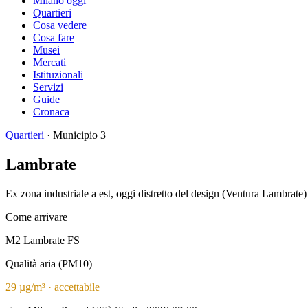
Milano oggi
Quartieri
Cosa vedere
Cosa fare
Musei
Mercati
Istituzionali
Servizi
Guide
Cronaca
Quartieri
· Municipio 3
Lambrate
Ex zona industriale a est, oggi distretto del design (Ventura Lambrate) c
Come arrivare
M2 Lambrate FS
Qualità aria (PM10)
29 µg/m³ · accettabile