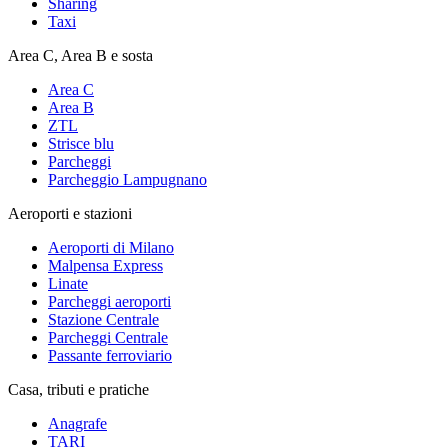
Sharing
Taxi
Area C, Area B e sosta
Area C
Area B
ZTL
Strisce blu
Parcheggi
Parcheggio Lampugnano
Aeroporti e stazioni
Aeroporti di Milano
Malpensa Express
Linate
Parcheggi aeroporti
Stazione Centrale
Parcheggi Centrale
Passante ferroviario
Casa, tributi e pratiche
Anagrafe
TARI