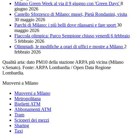
Milano Green Week al via il 9 giugno con 'Green Days'
8
giugno 2026
Castello Sforzesco di Milano: musei, Pietà Rondanini, visita
30 maggio 2026
Parchi di Milano: i più belli dove rilassarsi e fare sport
30
maggio 2026
Fiaccola olimpica: Parco Sempione chiuso venerdì 6 febbraio
5 febbraio 2026
Olimpiadi, le modifiche a orari di uffici e mostre a Milano
2
febbraio 2026
Qualità aria: dato PM10 della stazione ARPA più vicina (Milano
v.Senato). Fonte: ARPA Lombardia / Open Data Regione
Lombardia.
Muoversi a Milano
Muoversi a Milano
Metropolitana
Biglietti ATM
Abbonamenti ATM
Tram
Scioperi dei mezzi
Sharing
Taxi