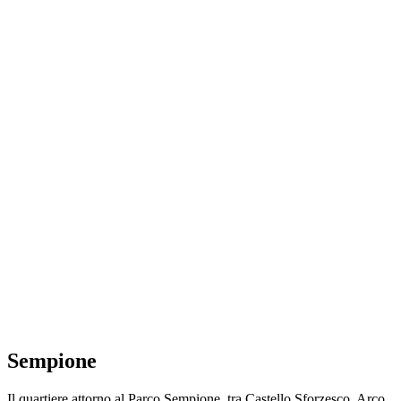
Sempione
Il quartiere attorno al Parco Sempione, tra Castello Sforzesco, Arco