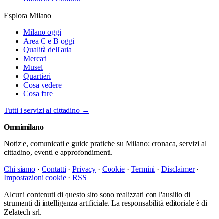
Esplora Milano
Milano oggi
Area C e B oggi
Qualità dell'aria
Mercati
Musei
Quartieri
Cosa vedere
Cosa fare
Tutti i servizi al cittadino →
Omni
milano
Notizie, comunicati e guide pratiche su Milano: cronaca, servizi al
cittadino, eventi e approfondimenti.
Chi siamo
·
Contatti
·
Privacy
·
Cookie
·
Termini
·
Disclaimer
·
Impostazioni cookie
·
RSS
Alcuni contenuti di questo sito sono realizzati con l'ausilio di
strumenti di intelligenza artificiale. La responsabilità editoriale è di
Zelatech srl.