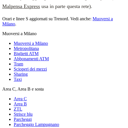
Malpensa Express
usa in parte questa rete).
Orari e linee S aggiornati su Trenord. Vedi anche:
Muoversi a
Milano
.
Muoversi a Milano
Muoversi a Milano
Metropolitana
Biglietti ATM
Abbonamenti ATM
Tram
Scioperi dei mezzi
Sharing
Taxi
Area C, Area B e sosta
Area C
Area B
ZTL
Strisce blu
Parcheggi
Parcheggio Lampugnano