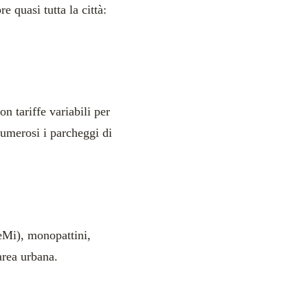
 quasi tutta la città:
n tariffe variabili per
Numerosi i parcheggi di
eMi), monopattini,
area urbana.