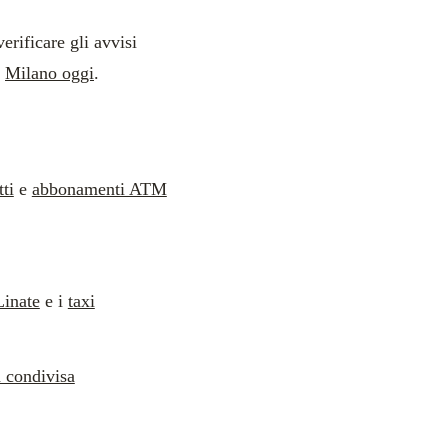
rificare gli avvisi
u
Milano oggi
.
tti
e
abbonamenti ATM
Linate
e i
taxi
 condivisa