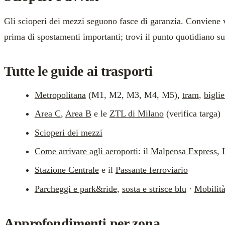
Gli scioperi dei mezzi seguono fasce di garanzia. Conviene ve
prima di spostamenti importanti; trovi il punto quotidiano s
Tutte le guide ai trasporti
Metropolitana
(M1, M2, M3, M4, M5),
tram
,
biglie
Area C
,
Area B
e le
ZTL di Milano
(verifica targa)
Scioperi dei mezzi
Come arrivare agli aeroporti
: il
Malpensa Express
,
Stazione Centrale
e il
Passante ferroviario
Parcheggi e park&ride
,
sosta e strisce blu
·
Mobilità
Approfondimenti per zona