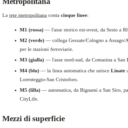
Metropolitana
La
rete metropolitana
conta
cinque linee
:
M1 (rossa)
— l'asse storico est-ovest, da Sesto a R
M2 (verde)
— collega Gessate/Cologno a Assago/A
per le stazioni ferroviarie.
M3 (gialla)
— l'asse nord-sud, da Comasina a San 
M4 (blu)
— la linea automatica che unisce
Linate
a
Lorenteggio-San Cristoforo.
M5 (lilla)
— automatica, da Bignami a San Siro, pas
CityLife.
Mezzi di superficie