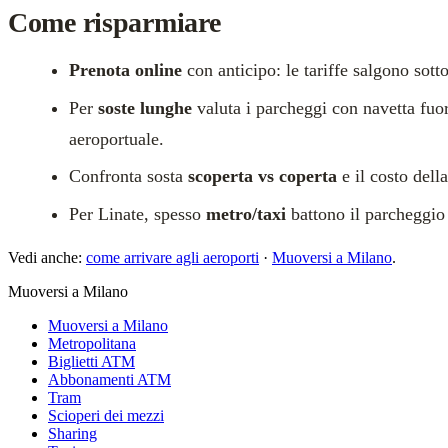
Come risparmiare
Prenota online
con anticipo: le tariffe salgono sotto
Per
soste lunghe
valuta i parcheggi con navetta fuo
aeroportuale.
Confronta sosta
scoperta vs coperta
e il costo dell
Per Linate, spesso
metro/taxi
battono il parcheggio 
Vedi anche:
come arrivare agli aeroporti
·
Muoversi a Milano
.
Muoversi a Milano
Muoversi a Milano
Metropolitana
Biglietti ATM
Abbonamenti ATM
Tram
Scioperi dei mezzi
Sharing