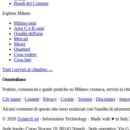
Bandi del Comune
Esplora Milano
Milano oggi
Area C e B oggi
Qualità dell'aria
Mercati
Musei
Quartieri
Cosa vedere
Cosa fare
Tutti i servizi al cittadino →
Omni
milano
Notizie, comunicati e guide pratiche su Milano: cronaca, servizi al cit
Chi siamo
·
Contatti
·
Privacy
·
Cookie
·
Termini
·
Disclaimer
·
Impos
Alcuni contenuti di questo sito sono realizzati con l'ausilio di strumenti 
© 2026
Zelatech srl
· Information Technology · Made with
♥
in Italy
Sede legale: Corso Novara 10, 80143 Napoli · Sede operativa: Via G