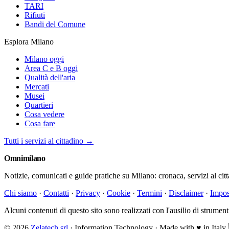
TARI
Rifiuti
Bandi del Comune
Esplora Milano
Milano oggi
Area C e B oggi
Qualità dell'aria
Mercati
Musei
Quartieri
Cosa vedere
Cosa fare
Tutti i servizi al cittadino →
Omni
milano
Notizie, comunicati e guide pratiche su Milano: cronaca, servizi al cit
Chi siamo
·
Contatti
·
Privacy
·
Cookie
·
Termini
·
Disclaimer
·
Impos
Alcuni contenuti di questo sito sono realizzati con l'ausilio di strumenti 
© 2026
Zelatech srl
· Information Technology · Made with
♥
in Italy