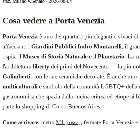
staz. Milano v.Senato · 2026-08-04
Cosa vedere a Porta Venezia
Porta Venezia
è uno dei quartieri più eleganti e vivaci di
affacciano i
Giardini Pubblici Indro Montanelli
, il gra
ospita il
Museo di Storia Naturale
e il
Planetario
. La z
l'architettura
liberty
dei primi del Novecento — la più not
Galimberti
, con le sue ceramiche decorate. È anche uno d
multiculturali
e simbolo della comunità LGBTQ+ della ci
gastronomica che spazia dalla cucina eritrea ed etiope ai bi
parte lo shopping di
Corso Buenos Aires
.
Come arrivare
: metro
M1 (rossa)
, fermate Porta Venezia e