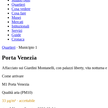
Milano oggi
Quartieri
Cosa vedere
Cosa fare
Musei
Mercati
Istituzionali
Servizi
Guide
Cronaca
Quartieri
· Municipio 1
Porta Venezia
Affacciato sui Giardini Montanelli, con palazzi liberty, vita notturna e 
Come arrivare
M1 Porta Venezia
Qualità aria (PM10)
33 µg/m³ · accettabile