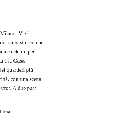
 Milano. Vi si
nde parco storico che
ona è celebre per
a è la
Casa
ei quartieri più
ttà, con una scena
strot. A due passi
 Lima.