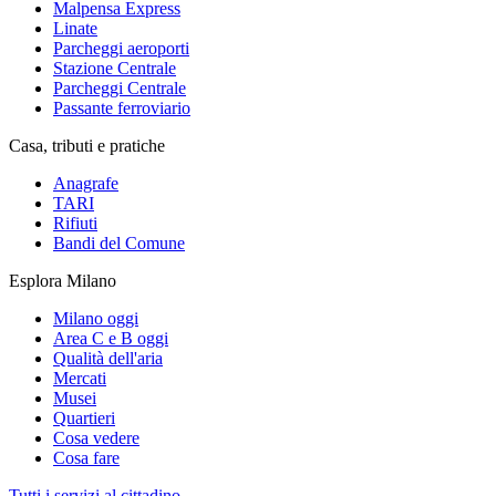
Malpensa Express
Linate
Parcheggi aeroporti
Stazione Centrale
Parcheggi Centrale
Passante ferroviario
Casa, tributi e pratiche
Anagrafe
TARI
Rifiuti
Bandi del Comune
Esplora Milano
Milano oggi
Area C e B oggi
Qualità dell'aria
Mercati
Musei
Quartieri
Cosa vedere
Cosa fare
Tutti i servizi al cittadino →