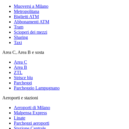
Muoversi a Milano
Metropolitana
Biglietti ATM
Abbonamenti ATM
Tram
Scioperi dei mezzi
Sharing
Taxi
Area C, Area B e sosta
Area C
Area B
ZTL
Strisce blu
Parcheggi
Parcheggio Lampugnano
Aeroporti e stazioni
Aeroporti di Milano
Malpensa Express
Linate
Parcheggi aeroporti
Stazione Centrale