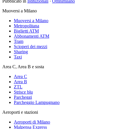
Pubblicato in
Istituzionali
·
Omnimilano
Muoversi a Milano
Muoversi a Milano
Metropolitana
Biglietti ATM
Abbonamenti ATM
Tram
Scioperi dei mezzi
Sharing
Taxi
Area C, Area B e sosta
Area C
Area B
ZTL
Strisce blu
Parcheggi
Parcheggio Lampugnano
Aeroporti e stazioni
Aeroporti di Milano
Malpensa Express