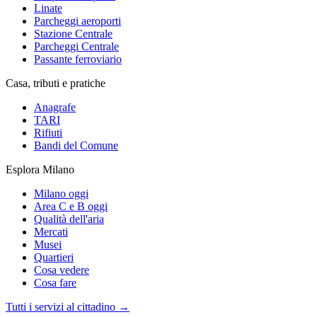
Linate
Parcheggi aeroporti
Stazione Centrale
Parcheggi Centrale
Passante ferroviario
Casa, tributi e pratiche
Anagrafe
TARI
Rifiuti
Bandi del Comune
Esplora Milano
Milano oggi
Area C e B oggi
Qualità dell'aria
Mercati
Musei
Quartieri
Cosa vedere
Cosa fare
Tutti i servizi al cittadino →