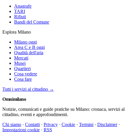
Anagrafe
TARI
Rifiuti
Bandi del Comune
Esplora Milano
Milano oggi
Area C e B oggi
Qualità dell'aria
Mercati
Musei
Quartieri
Cosa vedere
Cosa fare
Tutti i servizi al cittadino →
Omni
milano
Notizie, comunicati e guide pratiche su Milano: cronaca, servizi al
cittadino, eventi e approfondimenti.
Chi siamo
·
Contatti
·
Privacy
·
Cookie
·
Termini
·
Disclaimer
·
Impostazioni cookie
·
RSS