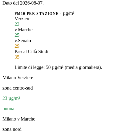
Dato del 2026-08-07.
· µg/m³
PM10 PER STAZIONE
Verziere
23
v.Marche
25
v.Senato
29
Pascal Città Studi
35
Limite di legge: 50 µg/m³ (media giornaliera).
Milano Verziere
zona centro-sud
23
µg/m³
buona
Milano v.Marche
zona nord