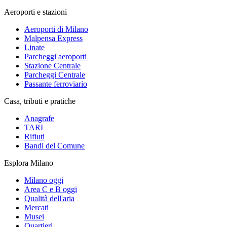
Aeroporti e stazioni
Aeroporti di Milano
Malpensa Express
Linate
Parcheggi aeroporti
Stazione Centrale
Parcheggi Centrale
Passante ferroviario
Casa, tributi e pratiche
Anagrafe
TARI
Rifiuti
Bandi del Comune
Esplora Milano
Milano oggi
Area C e B oggi
Qualità dell'aria
Mercati
Musei
Quartieri