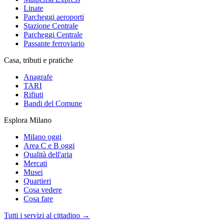
Linate
Parcheggi aeroporti
Stazione Centrale
Parcheggi Centrale
Passante ferroviario
Casa, tributi e pratiche
Anagrafe
TARI
Rifiuti
Bandi del Comune
Esplora Milano
Milano oggi
Area C e B oggi
Qualità dell'aria
Mercati
Musei
Quartieri
Cosa vedere
Cosa fare
Tutti i servizi al cittadino →