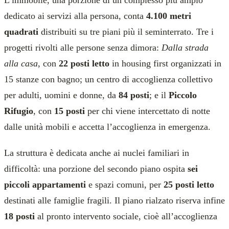
L’immobile, una porzione di un complesso più ampio
dedicato ai servizi alla persona, conta
4.100 metri
quadrati
distribuiti su tre piani più il seminterrato. Tre i
progetti rivolti alle persone senza dimora:
Dalla strada
alla casa
, con
22 posti letto
in housing first organizzati in
15 stanze con bagno; un centro di accoglienza collettivo
per adulti, uomini e donne, da
84 posti
; e il
Piccolo
Rifugio
, con
15 posti
per chi viene intercettato di notte
dalle unità mobili e accetta l’accoglienza in emergenza.
La struttura è dedicata anche ai nuclei familiari in
difficoltà: una porzione del secondo piano ospita
sei
piccoli appartamenti
e spazi comuni, per
25 posti letto
destinati alle famiglie fragili. Il piano rialzato riserva infine
18 posti
al pronto intervento sociale, cioè all’accoglienza