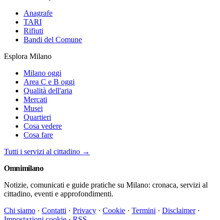
Anagrafe
TARI
Rifiuti
Bandi del Comune
Esplora Milano
Milano oggi
Area C e B oggi
Qualità dell'aria
Mercati
Musei
Quartieri
Cosa vedere
Cosa fare
Tutti i servizi al cittadino →
Omni
milano
Notizie, comunicati e guide pratiche su Milano: cronaca, servizi al
cittadino, eventi e approfondimenti.
Chi siamo
·
Contatti
·
Privacy
·
Cookie
·
Termini
·
Disclaimer
·
Impostazioni cookie
·
RSS