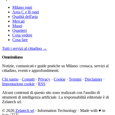
Milano oggi
Area C e B oggi
Qualità dell'aria
Mercati
Musei
Quartieri
Cosa vedere
Cosa fare
Tutti i servizi al cittadino →
Omni
milano
Notizie, comunicati e guide pratiche su Milano: cronaca, servizi al
cittadino, eventi e approfondimenti.
Chi siamo
·
Contatti
·
Privacy
·
Cookie
·
Termini
·
Disclaimer
·
Impostazioni cookie
·
RSS
Alcuni contenuti di questo sito sono realizzati con l'ausilio di
strumenti di intelligenza artificiale. La responsabilità editoriale è di
Zelatech srl.
© 2026
Zelatech srl
· Information Technology · Made with
♥
in