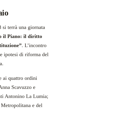
aio
 si terrà una giornata
il Piano: il diritto
tituzione”
. L’incontro
e ipotesi di riforma del
a.
ai quattro ordini
ci Anna Scavuzzo e
cati Antonino La Lumia;
à Metropolitana e del