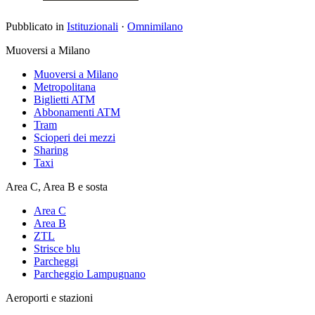
Pubblicato in
Istituzionali
·
Omnimilano
Muoversi a Milano
Muoversi a Milano
Metropolitana
Biglietti ATM
Abbonamenti ATM
Tram
Scioperi dei mezzi
Sharing
Taxi
Area C, Area B e sosta
Area C
Area B
ZTL
Strisce blu
Parcheggi
Parcheggio Lampugnano
Aeroporti e stazioni