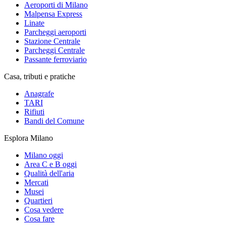
Aeroporti di Milano
Malpensa Express
Linate
Parcheggi aeroporti
Stazione Centrale
Parcheggi Centrale
Passante ferroviario
Casa, tributi e pratiche
Anagrafe
TARI
Rifiuti
Bandi del Comune
Esplora Milano
Milano oggi
Area C e B oggi
Qualità dell'aria
Mercati
Musei
Quartieri
Cosa vedere
Cosa fare