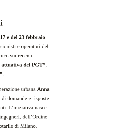
i
17 e del 23 febbraio
ionisti e operatori del
ico sui recenti
e attuativa del PGT”
,
i”
.
enerazione urbana
Anna
i di domande e risposte
nti. L’iniziativa nasce
 ingegneri, dell’Ordine
otarile di Milano.