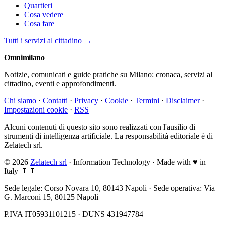
Quartieri
Cosa vedere
Cosa fare
Tutti i servizi al cittadino →
Omni
milano
Notizie, comunicati e guide pratiche su Milano: cronaca, servizi al
cittadino, eventi e approfondimenti.
Chi siamo
·
Contatti
·
Privacy
·
Cookie
·
Termini
·
Disclaimer
·
Impostazioni cookie
·
RSS
Alcuni contenuti di questo sito sono realizzati con l'ausilio di
strumenti di intelligenza artificiale. La responsabilità editoriale è di
Zelatech srl.
© 2026
Zelatech srl
· Information Technology · Made with
♥
in
Italy 🇮🇹
Sede legale: Corso Novara 10, 80143 Napoli · Sede operativa: Via
G. Marconi 15, 80125 Napoli
P.IVA IT05931101215 · DUNS 431947784