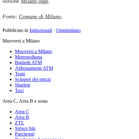
sezione
Milano oggi
.
Fonte:
Comune di Milano
.
Pubblicato in
Istituzionali
·
Omnimilano
Muoversi a Milano
Muoversi a Milano
Metropolitana
Biglietti ATM
Abbonamenti ATM
Tram
Scioperi dei mezzi
Sharing
Taxi
Area C, Area B e sosta
Area C
Area B
ZTL
Strisce blu
Parcheggi