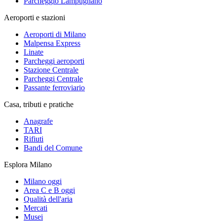
Parcheggio Lampugnano
Aeroporti e stazioni
Aeroporti di Milano
Malpensa Express
Linate
Parcheggi aeroporti
Stazione Centrale
Parcheggi Centrale
Passante ferroviario
Casa, tributi e pratiche
Anagrafe
TARI
Rifiuti
Bandi del Comune
Esplora Milano
Milano oggi
Area C e B oggi
Qualità dell'aria
Mercati
Musei