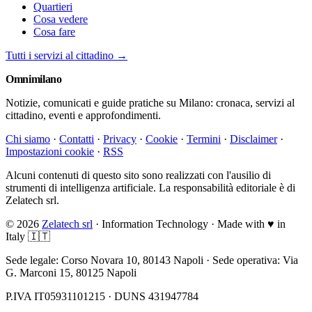
Quartieri
Cosa vedere
Cosa fare
Tutti i servizi al cittadino →
Omni
milano
Notizie, comunicati e guide pratiche su Milano: cronaca, servizi al
cittadino, eventi e approfondimenti.
Chi siamo
·
Contatti
·
Privacy
·
Cookie
·
Termini
·
Disclaimer
·
Impostazioni cookie
·
RSS
Alcuni contenuti di questo sito sono realizzati con l'ausilio di
strumenti di intelligenza artificiale. La responsabilità editoriale è di
Zelatech srl.
© 2026
Zelatech srl
· Information Technology · Made with
♥
in
Italy 🇮🇹
Sede legale: Corso Novara 10, 80143 Napoli · Sede operativa: Via
G. Marconi 15, 80125 Napoli
P.IVA IT05931101215 · DUNS 431947784