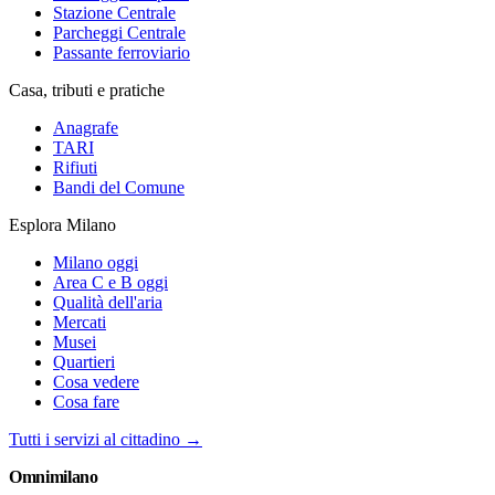
Stazione Centrale
Parcheggi Centrale
Passante ferroviario
Casa, tributi e pratiche
Anagrafe
TARI
Rifiuti
Bandi del Comune
Esplora Milano
Milano oggi
Area C e B oggi
Qualità dell'aria
Mercati
Musei
Quartieri
Cosa vedere
Cosa fare
Tutti i servizi al cittadino →
Omni
milano