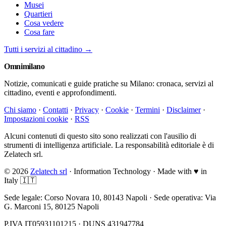
Musei
Quartieri
Cosa vedere
Cosa fare
Tutti i servizi al cittadino →
Omni
milano
Notizie, comunicati e guide pratiche su Milano: cronaca, servizi al
cittadino, eventi e approfondimenti.
Chi siamo
·
Contatti
·
Privacy
·
Cookie
·
Termini
·
Disclaimer
·
Impostazioni cookie
·
RSS
Alcuni contenuti di questo sito sono realizzati con l'ausilio di
strumenti di intelligenza artificiale. La responsabilità editoriale è di
Zelatech srl.
© 2026
Zelatech srl
· Information Technology · Made with
♥
in
Italy 🇮🇹
Sede legale: Corso Novara 10, 80143 Napoli · Sede operativa: Via
G. Marconi 15, 80125 Napoli
P.IVA IT05931101215 · DUNS 431947784