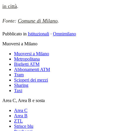
in città
.
Fonte:
Comune di Milano
.
Pubblicato in
Istituzionali
·
Omnimilano
Muoversi a Milano
Muoversi a Milano
Metropolitana
Biglietti ATM
Abbonamenti ATM
Tram
Scioperi dei mezzi
Sharing
Taxi
Area C, Area B e sosta
Area C
Area B
ZTL
Strisce blu