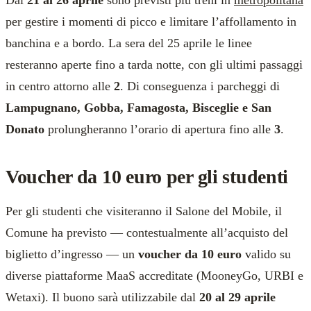
Dal
21 al 26 aprile
sono previsti più treni in
metropolitana
per gestire i momenti di picco e limitare l’affollamento in
banchina e a bordo. La sera del 25 aprile le linee
resteranno aperte fino a tarda notte, con gli ultimi passaggi
in centro attorno alle
2
. Di conseguenza i parcheggi di
Lampugnano, Gobba, Famagosta, Bisceglie e San
Donato
prolungheranno l’orario di apertura fino alle
3
.
Voucher da 10 euro per gli studenti
Per gli studenti che visiteranno il Salone del Mobile, il
Comune ha previsto — contestualmente all’acquisto del
biglietto d’ingresso — un
voucher da 10 euro
valido su
diverse piattaforme MaaS accreditate (MooneyGo, URBI e
Wetaxi). Il buono sarà utilizzabile dal
20 al 29 aprile