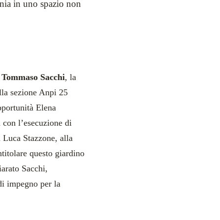
onia in uno spazio non
a
Tommaso Sacchi
, la
lla sezione Anpi 25
pportunità Elena
a con l’esecuzione di
a Luca Stazzone, alla
ntitolare questo giardino
iarato Sacchi,
di impegno per la