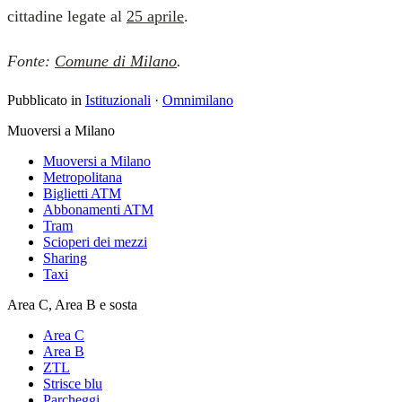
cittadine legate al
25 aprile
.
Fonte:
Comune di Milano
.
Pubblicato in
Istituzionali
·
Omnimilano
Muoversi a Milano
Muoversi a Milano
Metropolitana
Biglietti ATM
Abbonamenti ATM
Tram
Scioperi dei mezzi
Sharing
Taxi
Area C, Area B e sosta
Area C
Area B
ZTL
Strisce blu
Parcheggi