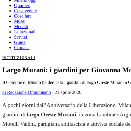
Milano oggi
Quartieri
Cosa vedere
Cosa fare
Musei
Mercati
Istituzionali
Servizi
Guide
Cronaca
ISTITUZIONALI
Largo Murani: i giardini per Giovanna Mor
Il Comune di Milano ha dedicato i giardini di largo Oreste Murani a Gi
di Redazione Omnimilano
·
21 aprile 2026
A pochi giorni dall’Anniversario della Liberazione, Milan
giardini di
largo Oreste Murani
, in zona Lambrate-Arg
Morelli Vallini, partigiana antifascista e attivista sociale d