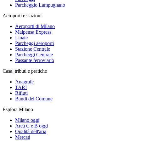
Parcheggio Lampugnano
Aeroporti e stazioni
Aeroporti di Milano
Malpensa Express
Linate
Parcheggi aeroporti
Stazione Centrale
Parcheggi Centrale
Passante ferroviario
Casa, tributi e pratiche
Anagrafe
TARI
Rifiuti
Bandi del Comune
Esplora Milano
Milano oggi
Area C e B oggi
Qualità dell'aria
Mercati