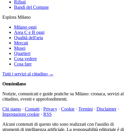
Rifiuti
Bandi del Comune
Esplora Milano
Milano oggi
Area C e B oggi
Qualità dell'aria
Mercati
Musei
Quartieri
Cosa vedere
Cosa fare
Tutti i servizi al cittadino →
Omni
milano
Notizie, comunicati e guide pratiche su Milano: cronaca, servizi al
cittadino, eventi e approfondimenti.
Chi siamo
·
Contatti
·
Privacy
·
Cookie
·
Termini
·
Disclaimer
·
Impostazioni cookie
·
RSS
Alcuni contenuti di questo sito sono realizzati con l'ausilio di
strumenti di intelligenza artificiale. La responsabilità editoriale è di