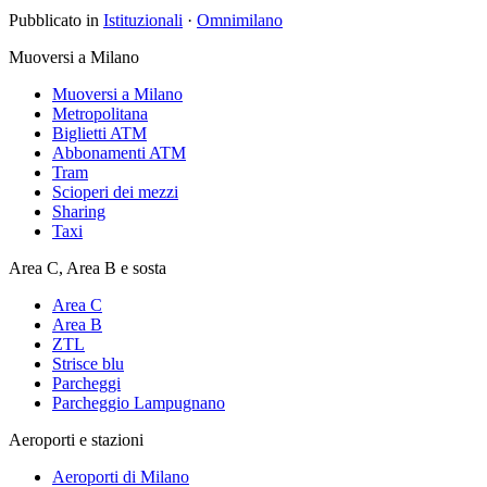
Pubblicato in
Istituzionali
·
Omnimilano
Muoversi a Milano
Muoversi a Milano
Metropolitana
Biglietti ATM
Abbonamenti ATM
Tram
Scioperi dei mezzi
Sharing
Taxi
Area C, Area B e sosta
Area C
Area B
ZTL
Strisce blu
Parcheggi
Parcheggio Lampugnano
Aeroporti e stazioni
Aeroporti di Milano