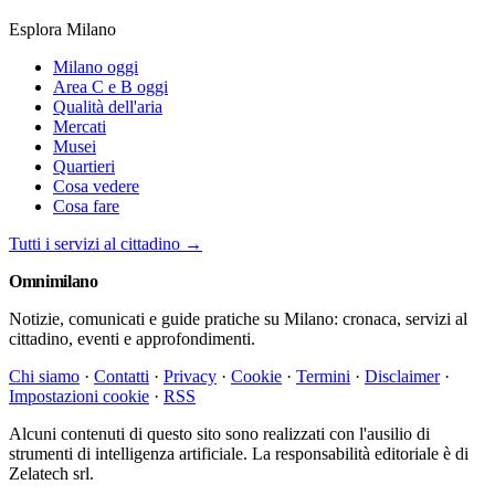
Esplora Milano
Milano oggi
Area C e B oggi
Qualità dell'aria
Mercati
Musei
Quartieri
Cosa vedere
Cosa fare
Tutti i servizi al cittadino →
Omni
milano
Notizie, comunicati e guide pratiche su Milano: cronaca, servizi al
cittadino, eventi e approfondimenti.
Chi siamo
·
Contatti
·
Privacy
·
Cookie
·
Termini
·
Disclaimer
·
Impostazioni cookie
·
RSS
Alcuni contenuti di questo sito sono realizzati con l'ausilio di
strumenti di intelligenza artificiale. La responsabilità editoriale è di
Zelatech srl.