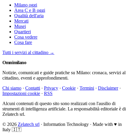
Milano oggi
Area C e B oggi
Qualità dell'aria
Mercati
Musei
Quartieri
Cosa vedere
Cosa fare
Tutti i servizi al cittadino →
Omni
milano
Notizie, comunicati e guide pratiche su Milano: cronaca, servizi al
cittadino, eventi e approfondimenti.
Chi siamo
·
Contatti
·
Privacy
·
Cookie
·
Termini
·
Disclaimer
·
Impostazioni cookie
·
RSS
Alcuni contenuti di questo sito sono realizzati con l'ausilio di
strumenti di intelligenza artificiale. La responsabilità editoriale è di
Zelatech srl.
© 2026
Zelatech srl
· Information Technology · Made with
♥
in
Italy 🇮🇹