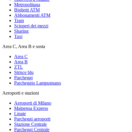
Metropolitana
Biglietti ATM
Abbonamenti ATM
Tram
Scioperi dei mezzi
Sharing
Taxi
Area C, Area B e sosta
Area C
Area B
ZTL
Strisce blu
Parcheggi
Parcheggio Lampugnano
Aeroporti e stazioni
Aeroporti di Milano
Malpensa Express
Linate
Parcheggi aeroporti
Stazione Centrale
Parcheggi Centrale