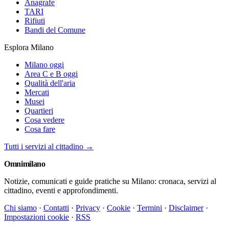
Anagrafe
TARI
Rifiuti
Bandi del Comune
Esplora Milano
Milano oggi
Area C e B oggi
Qualità dell'aria
Mercati
Musei
Quartieri
Cosa vedere
Cosa fare
Tutti i servizi al cittadino →
Omni
milano
Notizie, comunicati e guide pratiche su Milano: cronaca, servizi al
cittadino, eventi e approfondimenti.
Chi siamo
·
Contatti
·
Privacy
·
Cookie
·
Termini
·
Disclaimer
·
Impostazioni cookie
·
RSS