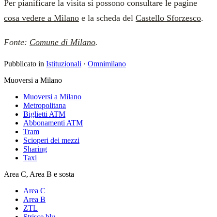
Per pianificare la visita si possono consultare le pagine
cosa vedere a Milano
e la scheda del
Castello Sforzesco
.
Fonte:
Comune di Milano
.
Pubblicato in
Istituzionali
·
Omnimilano
Muoversi a Milano
Muoversi a Milano
Metropolitana
Biglietti ATM
Abbonamenti ATM
Tram
Scioperi dei mezzi
Sharing
Taxi
Area C, Area B e sosta
Area C
Area B
ZTL
Strisce blu