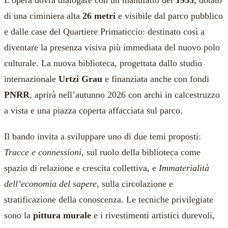
L’opera dovrà dialogare con un manufatto del
1953
, dotato
di una ciminiera alta
26 metri
e visibile dal parco pubblico
e dalle case del Quartiere Primaticcio: destinato così a
diventare la presenza visiva più immediata del nuovo polo
culturale. La nuova biblioteca, progettata dallo studio
internazionale
Urtzi Grau
e finanziata anche con fondi
PNRR
, aprirà nell’autunno 2026 con archi in calcestruzzo
a vista e una piazza coperta affacciata sul parco.
Il bando invita a sviluppare uno di due temi proposti:
Tracce e connessioni
, sul ruolo della biblioteca come
spazio di relazione e crescita collettiva, e
Immaterialità
dell’economia del sapere
, sulla circolazione e
stratificazione della conoscenza. Le tecniche privilegiate
sono la
pittura murale
e i rivestimenti artistici durevoli,