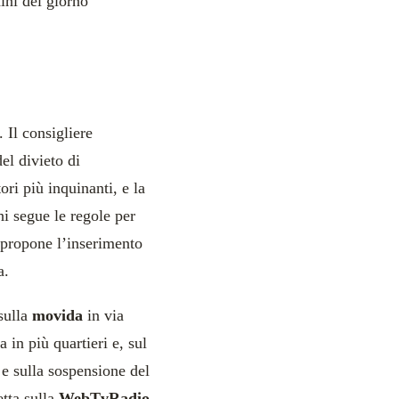
ini del giorno
. Il consigliere
el divieto di
ri più inquinanti, e la
hi segue le regole per
propone l’inserimento
a.
sulla
movida
in via
 in più quartieri e, sul
à e sulla sospensione del
etta sulla
WebTvRadio