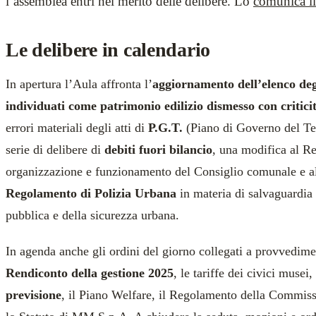
l’assemblea entri nel merito delle delibere. Lo
comunica i
Le delibere in calendario
In apertura l’Aula affronta l’
aggiornamento dell’elenco deg
individuati come patrimonio edilizio dismesso con critici
errori materiali degli atti di
P.G.T.
(Piano di Governo del Te
serie di delibere di
debiti fuori bilancio
, una modifica al R
organizzazione e funzionamento del Consiglio comunale e 
Regolamento di Polizia Urbana
in materia di salvaguardia 
pubblica e della sicurezza urbana.
In agenda anche gli ordini del giorno collegati a provvedimen
Rendiconto della gestione 2025
, le tariffe dei civici musei,
previsione
, il Piano Welfare, il Regolamento della Commiss