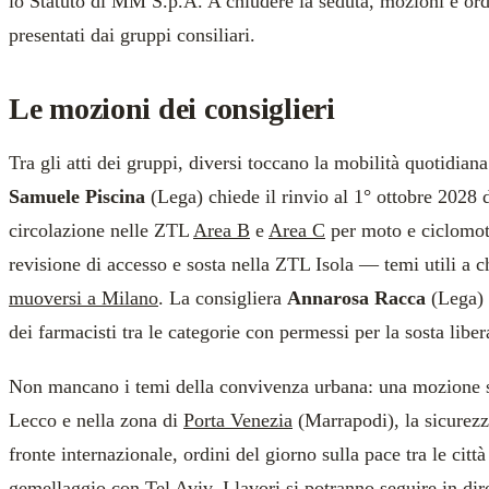
lo Statuto di MM S.p.A. A chiudere la seduta, mozioni e ord
presentati dai gruppi consiliari.
Le mozioni dei consiglieri
Tra gli atti dei gruppi, diversi toccano la mobilità quotidiana
Samuele Piscina
(Lega) chiede il rinvio al 1° ottobre 2028 d
circolazione nelle ZTL
Area B
e
Area C
per moto e ciclomoto
revisione di accesso e sosta nella ZTL Isola — temi utili a c
muoversi a Milano
. La consigliera
Annarosa Racca
(Lega) 
dei farmacisti tra le categorie con permessi per la sosta liber
Non mancano i temi della convivenza urbana: una mozione 
Lecco e nella zona di
Porta Venezia
(Marrapodi), la sicurezza
fronte internazionale, ordini del giorno sulla pace tra le citt
gemellaggio con Tel Aviv. I lavori si potranno seguire in dir