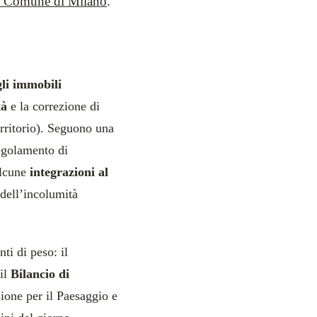
l Comune di Milano
.
li immobili
tà
e la correzione di
rritorio). Seguono una
egolamento di
alcune
integrazioni al
dell’incolumità
ti di peso: il
 il
Bilancio di
ione per il Paesaggio e