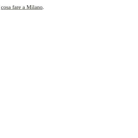
u
cosa fare a Milano
.