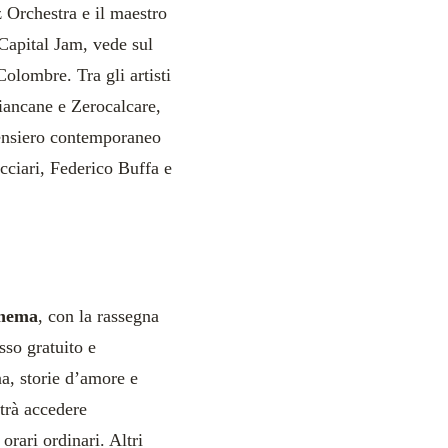
 Orchestra e il maestro
 Capital Jam, vede sul
olombre. Tra gli artisti
iancane e Zerocalcare,
pensiero contemporaneo
iari, Federico Buffa e
inema
, con la rassegna
sso gratuito e
na, storie d’amore e
otrà accedere
orari ordinari. Altri