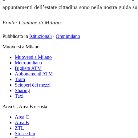
appuntamenti dell’estate cittadina sono nella nostra guida s
Fonte:
Comune di Milano
.
Pubblicato in
Istituzionali
·
Omnimilano
Muoversi a Milano
Muoversi a Milano
Metropolitana
Biglietti ATM
Abbonamenti ATM
Tram
Scioperi dei mezzi
Sharing
Taxi
Area C, Area B e sosta
Area C
Area B
ZTL
Strisce blu