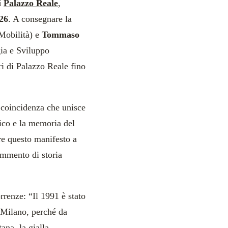
i
Palazzo Reale
,
26
. A consegnare la
Mobilità) e
Tommaso
gia e Sviluppo
ri di Palazzo Reale fino
 coincidenza che unisce
blico e la memoria del
re questo manifesto a
ammento di storia
orrenze: “Il 1991 è stato
r Milano, perché da
ana, la gialla.