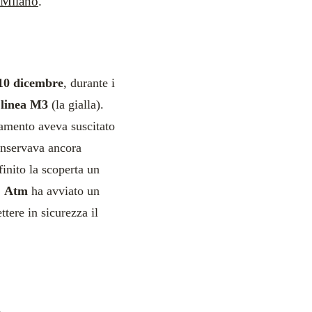
 Milano
.
10 dicembre
, durante i
a
linea M3
(la gialla).
vamento aveva suscitato
conservava ancora
finito la scoperta un
,
Atm
ha avviato un
ttere in sicurezza il