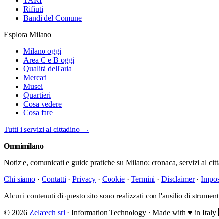
TARI
Rifiuti
Bandi del Comune
Esplora Milano
Milano oggi
Area C e B oggi
Qualità dell'aria
Mercati
Musei
Quartieri
Cosa vedere
Cosa fare
Tutti i servizi al cittadino →
Omni
milano
Notizie, comunicati e guide pratiche su Milano: cronaca, servizi al cit
Chi siamo
·
Contatti
·
Privacy
·
Cookie
·
Termini
·
Disclaimer
·
Impos
Alcuni contenuti di questo sito sono realizzati con l'ausilio di strumenti 
© 2026
Zelatech srl
· Information Technology · Made with
♥
in Italy