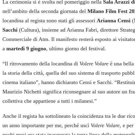
La cerimonia si è svolta nel pomeriggio nella
Sala Arazzi d
nell’ambito della seconda giornata del
Milano Film Fest 20
locandina al regista sono stati gli assessori
Arianna Censi
(
Sacchi
(Cultura), insieme ad Arianna Fabri, direttore Strate
Commerciale di Atm. Il manifesto resterà esposto ai visitato
a
martedì 9 giugno
, ultimo giorno del festival.
“Il ritrovamento della locandina di
Volere Volare
è una bella
la storia della città, quella del suo sistema di trasporto pub
cinema italiano”, hanno dichiarato Censi e Sacchi. “Restitui
Maurizio Nichetti significa riconsegnare al suo autore un fr
collettiva che appartiene a tutti i milanesi.”
Anche il regista ha sottolineato la coincidenza tra le due ric
un anno importante per me, perché uscì
Volere Volare
, e pe
pochi mesi era stata inaugurata la terza linea della metropolit