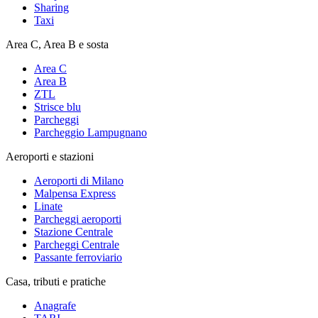
Sharing
Taxi
Area C, Area B e sosta
Area C
Area B
ZTL
Strisce blu
Parcheggi
Parcheggio Lampugnano
Aeroporti e stazioni
Aeroporti di Milano
Malpensa Express
Linate
Parcheggi aeroporti
Stazione Centrale
Parcheggi Centrale
Passante ferroviario
Casa, tributi e pratiche
Anagrafe