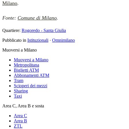
Milano
.
Fonte:
Comune di Milano
.
Quartiere:
Rogoredo - Santa Giulia
Pubblicato in
Istituzionali
·
Omnimilano
Muoversi a Milano
Muoversi a Milano
Metropolitana
Biglietti ATM
Abbonamenti ATM
Tram
Scioperi dei mezzi
Sharing
Taxi
Area C, Area B e sosta
Area C
Area B
ZTL