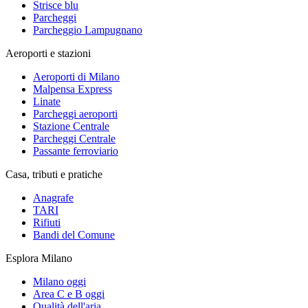
Strisce blu
Parcheggi
Parcheggio Lampugnano
Aeroporti e stazioni
Aeroporti di Milano
Malpensa Express
Linate
Parcheggi aeroporti
Stazione Centrale
Parcheggi Centrale
Passante ferroviario
Casa, tributi e pratiche
Anagrafe
TARI
Rifiuti
Bandi del Comune
Esplora Milano
Milano oggi
Area C e B oggi
Qualità dell'aria