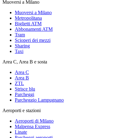
Muoversi a Milano
Muoversi a Milano
Metropolitana
Biglietti ATM
Abbonamenti ATM
Tram
Scioperi dei mezzi
Sharing
Taxi
Area C, Area B e sosta
Area C
Area B
ZTL
Strisce blu
Parcheggi
Parcheggio Lampugnano
Aeroporti e stazioni
Aeroporti di Milano
Malpensa Express
Linate
Parcheggi aeroporti