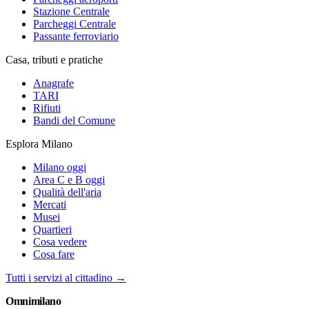
Stazione Centrale
Parcheggi Centrale
Passante ferroviario
Casa, tributi e pratiche
Anagrafe
TARI
Rifiuti
Bandi del Comune
Esplora Milano
Milano oggi
Area C e B oggi
Qualità dell'aria
Mercati
Musei
Quartieri
Cosa vedere
Cosa fare
Tutti i servizi al cittadino →
Omni
milano