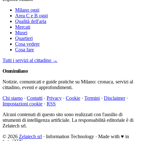
Milano oggi
Area C e B oggi
Qualità dell'aria
Mercati
Musei
Quartieri
Cosa vedere
Cosa fare
Tutti i servizi al cittadino →
Omni
milano
Notizie, comunicati e guide pratiche su Milano: cronaca, servizi al
cittadino, eventi e approfondimenti.
Chi siamo
·
Contatti
·
Privacy
·
Cookie
·
Termini
·
Disclaimer
·
Impostazioni cookie
·
RSS
Alcuni contenuti di questo sito sono realizzati con l'ausilio di
strumenti di intelligenza artificiale. La responsabilità editoriale è di
Zelatech srl.
© 2026
Zelatech srl
· Information Technology · Made with
♥
in