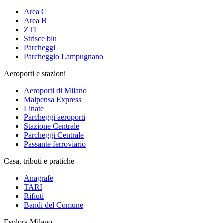
Area C
Area B
ZTL
Strisce blu
Parcheggi
Parcheggio Lampugnano
Aeroporti e stazioni
Aeroporti di Milano
Malpensa Express
Linate
Parcheggi aeroporti
Stazione Centrale
Parcheggi Centrale
Passante ferroviario
Casa, tributi e pratiche
Anagrafe
TARI
Rifiuti
Bandi del Comune
Esplora Milano