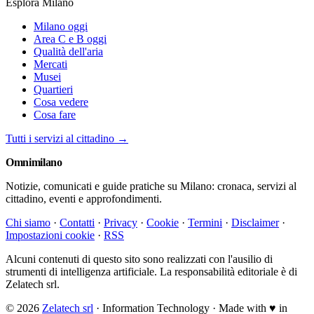
Esplora Milano
Milano oggi
Area C e B oggi
Qualità dell'aria
Mercati
Musei
Quartieri
Cosa vedere
Cosa fare
Tutti i servizi al cittadino →
Omni
milano
Notizie, comunicati e guide pratiche su Milano: cronaca, servizi al
cittadino, eventi e approfondimenti.
Chi siamo
·
Contatti
·
Privacy
·
Cookie
·
Termini
·
Disclaimer
·
Impostazioni cookie
·
RSS
Alcuni contenuti di questo sito sono realizzati con l'ausilio di
strumenti di intelligenza artificiale. La responsabilità editoriale è di
Zelatech srl.
© 2026
Zelatech srl
· Information Technology · Made with
♥
in