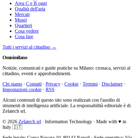
Area C e B oggi
Qualità dell'aria
Mercati
Musei
Quartieri
Cosa vedere
Cosa fare
Tutti i servizi al cittadino →
Omni
milano
Notizie, comunicati e guide pratiche su Milano: cronaca, servizi al
cittadino, eventi e approfondimenti.
Chi siamo
·
Contatti
·
Privacy
·
Cookie
·
Termini
·
Disclaimer
·
Impostazioni cookie
·
RSS
Alcuni contenuti di questo sito sono realizzati con l'ausilio di
strumenti di intelligenza artificiale. La responsabilità editoriale è di
Zelatech srl.
© 2026
Zelatech srl
· Information Technology · Made with
♥
in
Italy 🇮🇹
Sede legale: Corso Novara 10, 80143 Napoli · Sede operativa: Via