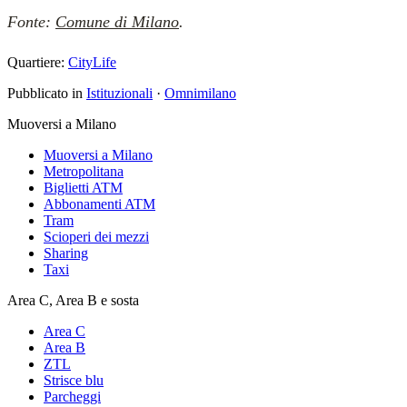
Fonte:
Comune di Milano
.
Quartiere:
CityLife
Pubblicato in
Istituzionali
·
Omnimilano
Muoversi a Milano
Muoversi a Milano
Metropolitana
Biglietti ATM
Abbonamenti ATM
Tram
Scioperi dei mezzi
Sharing
Taxi
Area C, Area B e sosta
Area C
Area B
ZTL
Strisce blu
Parcheggi