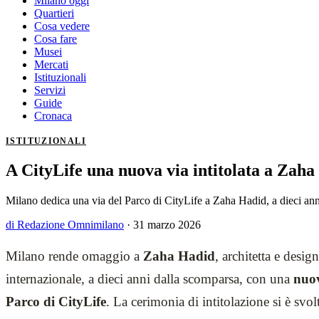
Milano oggi
Quartieri
Cosa vedere
Cosa fare
Musei
Mercati
Istituzionali
Servizi
Guide
Cronaca
ISTITUZIONALI
A CityLife una nuova via intitolata a Zah
Milano dedica una via del Parco di CityLife a Zaha Hadid, a dieci anni 
di Redazione Omnimilano
·
31 marzo 2026
Milano rende omaggio a
Zaha Hadid
, architetta e desig
internazionale, a dieci anni dalla scomparsa, con una
nuov
Parco di CityLife
. La cerimonia di intitolazione si è svol