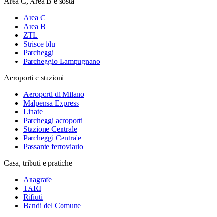
Area C, Area B e sosta
Area C
Area B
ZTL
Strisce blu
Parcheggi
Parcheggio Lampugnano
Aeroporti e stazioni
Aeroporti di Milano
Malpensa Express
Linate
Parcheggi aeroporti
Stazione Centrale
Parcheggi Centrale
Passante ferroviario
Casa, tributi e pratiche
Anagrafe
TARI
Rifiuti
Bandi del Comune