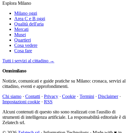
Esplora Milano
Milano oggi
Area C e B oggi
Qualità dell'aria
Mercati
Musei
Quartieri
Cosa vedere
Cosa fare
Tutti i servizi al cittadino →
Omni
milano
Notizie, comunicati e guide pratiche su Milano: cronaca, servizi al
cittadino, eventi e approfondimenti.
Chi siamo
·
Contatti
·
Privacy
·
Cookie
·
Termini
·
Disclaimer
·
Impostazioni cookie
·
RSS
Alcuni contenuti di questo sito sono realizzati con l'ausilio di
strumenti di intelligenza artificiale. La responsabilità editoriale è di
Zelatech srl.
© 2026
Zelatech srl
· Information Technology · Made with
♥
in