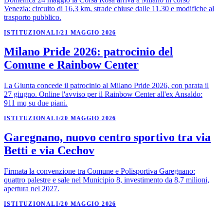
Venezia: circuito di 16,3 km, strade chiuse dalle 11.30 e modifiche al
trasporto pubblico.
ISTITUZIONALI
/
21 MAGGIO 2026
Milano Pride 2026: patrocinio del
Comune e Rainbow Center
La Giunta concede il patrocinio al Milano Pride 2026, con parata il
27 giugno. Online l'avviso per il Rainbow Center all'ex Ansaldo:
911 mq su due piani.
ISTITUZIONALI
/
20 MAGGIO 2026
Garegnano, nuovo centro sportivo tra via
Betti e via Cechov
Firmata la convenzione tra Comune e Polisportiva Garegnano:
quattro palestre e sale nel Municipio 8, investimento da 8,7 milioni,
apertura nel 2027.
ISTITUZIONALI
/
20 MAGGIO 2026