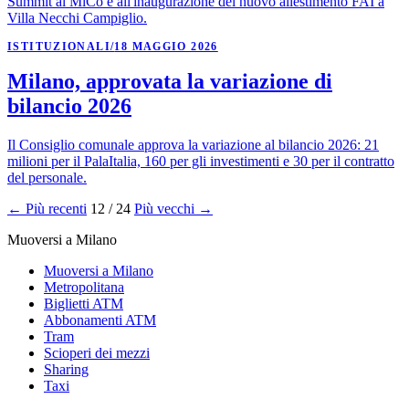
Summit al MiCo e all'inaugurazione del nuovo allestimento FAI a
Villa Necchi Campiglio.
ISTITUZIONALI
/
18 MAGGIO 2026
Milano, approvata la variazione di
bilancio 2026
Il Consiglio comunale approva la variazione al bilancio 2026: 21
milioni per il PalaItalia, 160 per gli investimenti e 30 per il contratto
del personale.
← Più recenti
12 / 24
Più vecchi →
Muoversi a Milano
Muoversi a Milano
Metropolitana
Biglietti ATM
Abbonamenti ATM
Tram
Scioperi dei mezzi
Sharing
Taxi