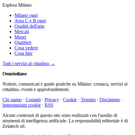
Esplora Milano
Milano oggi
Area C e B oggi
Qualità dell'aria
Mercati
Musei
Quartieri
Cosa vedere
Cosa fare
Tutti i servizi al cittadino →
Omni
milano
Notizie, comunicati e guide pratiche su Milano: cronaca, servizi al
cittadino, eventi e approfondimenti.
Chi siamo
·
Contatti
·
Privacy
·
Cookie
·
Termini
·
Disclaimer
·
Impostazioni cookie
·
RSS
Alcuni contenuti di questo sito sono realizzati con l'ausilio di
strumenti di intelligenza artificiale. La responsabilità editoriale è di
Zelatech srl.