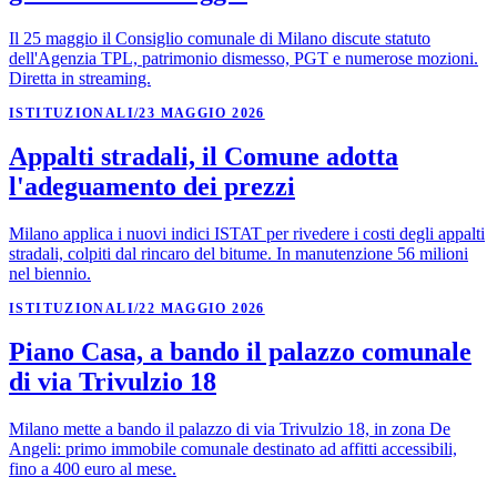
Il 25 maggio il Consiglio comunale di Milano discute statuto
dell'Agenzia TPL, patrimonio dismesso, PGT e numerose mozioni.
Diretta in streaming.
ISTITUZIONALI
/
23 MAGGIO 2026
Appalti stradali, il Comune adotta
l'adeguamento dei prezzi
Milano applica i nuovi indici ISTAT per rivedere i costi degli appalti
stradali, colpiti dal rincaro del bitume. In manutenzione 56 milioni
nel biennio.
ISTITUZIONALI
/
22 MAGGIO 2026
Piano Casa, a bando il palazzo comunale
di via Trivulzio 18
Milano mette a bando il palazzo di via Trivulzio 18, in zona De
Angeli: primo immobile comunale destinato ad affitti accessibili,
fino a 400 euro al mese.