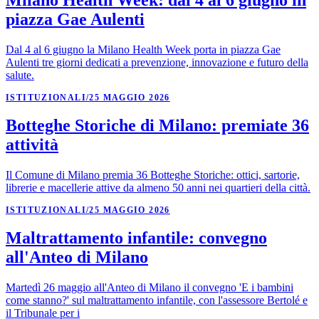
Milano Health Week: dal 4 al 6 giugno in
piazza Gae Aulenti
Dal 4 al 6 giugno la Milano Health Week porta in piazza Gae
Aulenti tre giorni dedicati a prevenzione, innovazione e futuro della
salute.
ISTITUZIONALI
/
25 MAGGIO 2026
Botteghe Storiche di Milano: premiate 36
attività
Il Comune di Milano premia 36 Botteghe Storiche: ottici, sartorie,
librerie e macellerie attive da almeno 50 anni nei quartieri della città.
ISTITUZIONALI
/
25 MAGGIO 2026
Maltrattamento infantile: convegno
all'Anteo di Milano
Martedì 26 maggio all'Anteo di Milano il convegno 'E i bambini
come stanno?' sul maltrattamento infantile, con l'assessore Bertolé e
il Tribunale per i