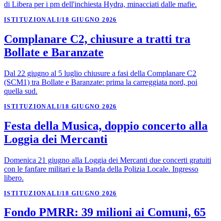
di Libera per i pm dell'inchiesta Hydra, minacciati dalle mafie.
ISTITUZIONALI
/
18 GIUGNO 2026
Complanare C2, chiusure a tratti tra
Bollate e Baranzate
Dal 22 giugno al 5 luglio chiusure a fasi della Complanare C2
(SCM1) tra Bollate e Baranzate: prima la carreggiata nord, poi
quella sud.
ISTITUZIONALI
/
18 GIUGNO 2026
Festa della Musica, doppio concerto alla
Loggia dei Mercanti
Domenica 21 giugno alla Loggia dei Mercanti due concerti gratuiti
con le fanfare militari e la Banda della Polizia Locale. Ingresso
libero.
ISTITUZIONALI
/
18 GIUGNO 2026
Fondo PMRR: 39 milioni ai Comuni, 65