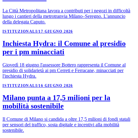
La Città Metropolitana lavora a contributi per i negozi in difficoltà
lungo i cantieri della metrotranvia Milano–Seregno. L'annuncio
della delegata Caputo.
ISTITUZIONALI
/
17 GIUGNO 2026
Inchiesta Hydra: il Comune al presidio
per i pm minacciati
Giovedì 18 giugno l'assessore Bottero rappresenta il Comune al
presidio di solidarietà ai pm Cerreti e Ferracane, minacciati per
l'inchiesta Hydra.
ISTITUZIONALI
/
16 GIUGNO 2026
Milano punta a 17,5 milioni per la
mobilità sostenibile
Il Comune di Milano si candida a oltre 17,5 milioni di fondi statali
per sensori del traffico, sosta digitale e incentivi alla mobilità
sostenibile.