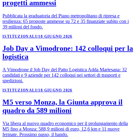
progetti ammessi
Pubblicata la graduatoria del Piano metropolitano di ripresa e
resilienza: 65 proposte ammesse su 72 e 35 finanziate subito con i
39 milioni del fondo.
ISTITUZIONALI
/
18 GIUGNO 2026
Job Day a Vimodrone: 142 colloqui per la
logistica
A Vimodrone il Job Day del Patto Logistica Adda Martesana: 32
candidati e 9 aziende per 142 colloqui nei settori di trasporti e
spedizioni.
ISTITUZIONALI
/
18 GIUGNO 2026
M5 verso Monza, la Giunta approva il
quadro da 589 milioni
Via libera al nuovo quadro economico per il prolungamento della
M5 fino a Monza: 588,9 milioni di euro, 12,6 km e 11 nuove
fermate. Prossimo passo, il bando.