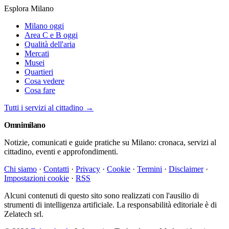
Esplora Milano
Milano oggi
Area C e B oggi
Qualità dell'aria
Mercati
Musei
Quartieri
Cosa vedere
Cosa fare
Tutti i servizi al cittadino →
Omni
milano
Notizie, comunicati e guide pratiche su Milano: cronaca, servizi al
cittadino, eventi e approfondimenti.
Chi siamo
·
Contatti
·
Privacy
·
Cookie
·
Termini
·
Disclaimer
·
Impostazioni cookie
·
RSS
Alcuni contenuti di questo sito sono realizzati con l'ausilio di
strumenti di intelligenza artificiale. La responsabilità editoriale è di
Zelatech srl.