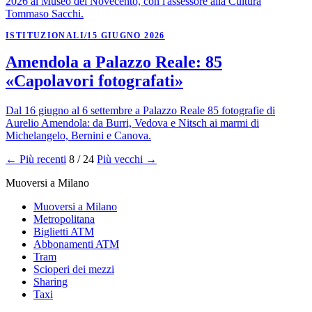
2026 al Museo del Novecento, con l'assessore alla Cultura
Tommaso Sacchi.
ISTITUZIONALI
/
15 GIUGNO 2026
Amendola a Palazzo Reale: 85
«Capolavori fotografati»
Dal 16 giugno al 6 settembre a Palazzo Reale 85 fotografie di
Aurelio Amendola: da Burri, Vedova e Nitsch ai marmi di
Michelangelo, Bernini e Canova.
← Più recenti
8 / 24
Più vecchi →
Muoversi a Milano
Muoversi a Milano
Metropolitana
Biglietti ATM
Abbonamenti ATM
Tram
Scioperi dei mezzi
Sharing
Taxi